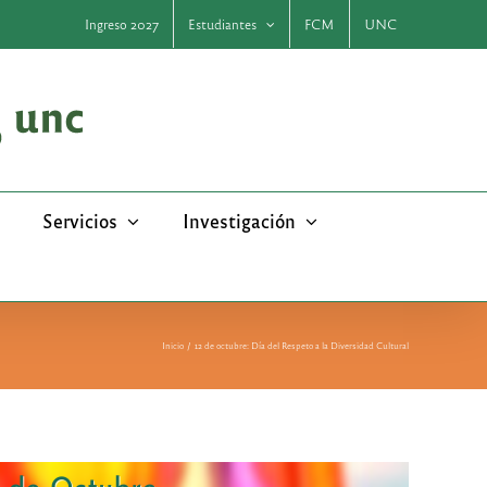
Ingreso 2027
Estudiantes
FCM
UNC
Servicios
Investigación
Inicio
12 de octubre: Día del Respeto a la Diversidad Cultural