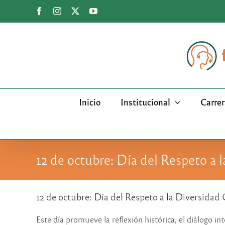
Saltar
Facebook
Instagram
X
YouTube
al
contenido
Inicio
Institucional
Carrer
12 de octubre: Día del Respeto a 
12 de octubre: Día del Respeto a la Diversidad 
Este día promueve la reflexión histórica, el diálogo in