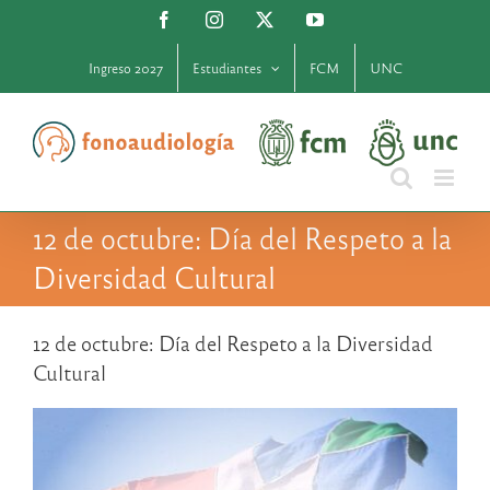
Saltar
Facebook
Instagram
X
YouTube
al
contenido
Ingreso 2027
Estudiantes
FCM
UNC
12 de octubre: Día del Respeto a la
Diversidad Cultural
12 de octubre: Día del Respeto a la Diversidad
Cultural