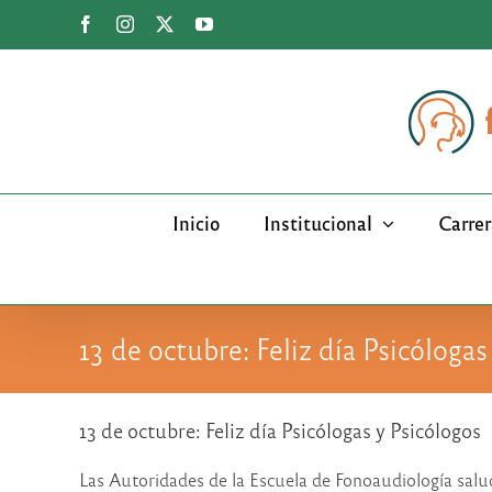
Saltar
Facebook
Instagram
X
YouTube
al
contenido
Inicio
Institucional
Carrer
13 de octubre: Feliz día Psicólogas
13 de octubre: Feliz día Psicólogas y Psicólogos
Las Autoridades de la Escuela de Fonoaudiología salu