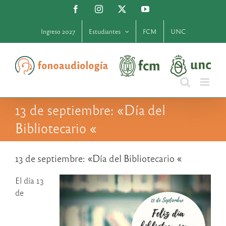
Saltar
Facebook
Instagram
X
YouTube
al
contenido
Ingreso 2027
Estudiantes
FCM
UNC
13 de septiembre: «Día del
Bibliotecario «
13 de septiembre: «Día del Bibliotecario «
El día 13
de