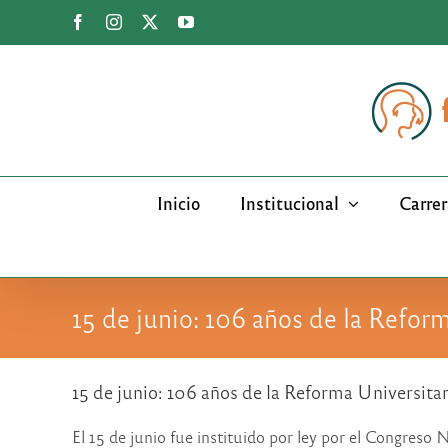
Saltar
Facebook
Instagram
X
YouTube
al
contenido
Inicio
Institucional
Carrer
15 de junio: 106 años de la Refor
15 de junio: 106 años de la Reforma Universitar
El 15 de junio fue instituido por ley por el Congreso