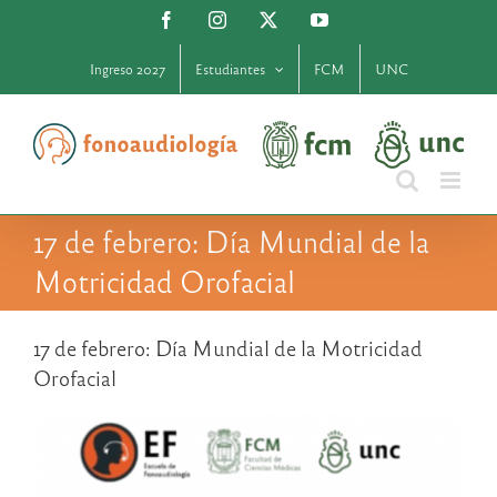
Saltar
Facebook
Instagram
X
YouTube
al
contenido
Ingreso 2027
Estudiantes
FCM
UNC
17 de febrero: Día Mundial de la
Motricidad Orofacial
17 de febrero: Día Mundial de la Motricidad
Orofacial