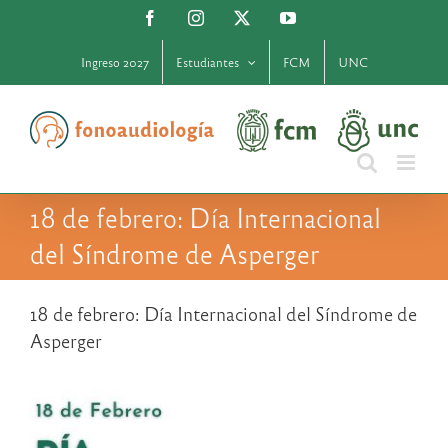
Saltar
Facebook
Instagram
X
YouTube
al
contenido
Ingreso 2027
Estudiantes
FCM
UNC
18 de febrero: Día Internacional
del Síndrome de Asperger
18 de febrero: Día Internacional del Síndrome de
Asperger