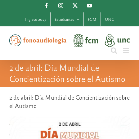
Saltar
Facebook
Instagram
X
YouTube
al
contenido
Ingreso 2027
Estudiantes
FCM
UNC
2 de abril: Día Mundial de
Concientización sobre el Autismo
2 de abril: Día Mundial de Concientización sobre
el Autismo