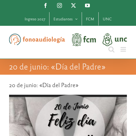
Saltar
Facebook
Instagram
X
YouTube
al
contenido
Ingreso 2027
Estudiantes
FCM
UNC
20 de junio: «Día del Padre»
20 de junio: «Día del Padre»