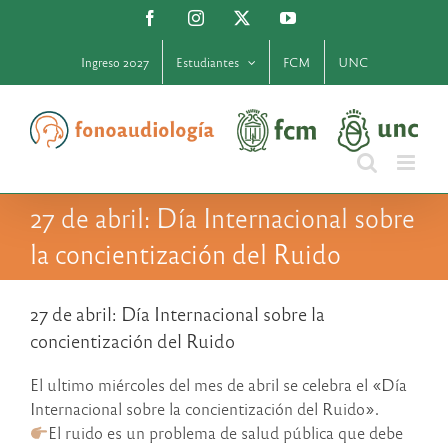
Saltar
Facebook
Instagram
X
YouTube
al
contenido
Ingreso 2027
Estudiantes
FCM
UNC
27 de abril: Día Internacional sobre
la concientización del Ruido
27 de abril: Día Internacional sobre la
concientización del Ruido
El ultimo miércoles del mes de abril se celebra el «Día
Internacional sobre la concientización del Ruido».
El ruido es un problema de salud pública que debe