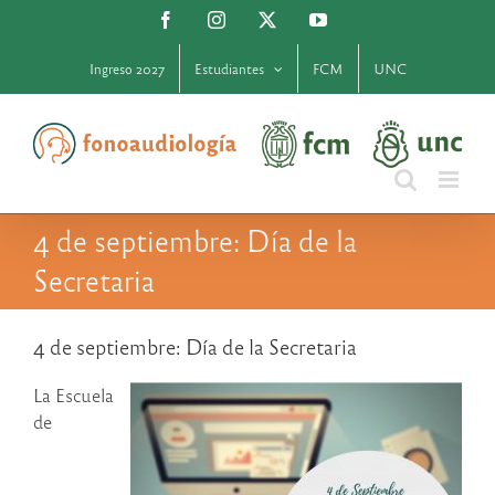
Saltar
Facebook
Instagram
X
YouTube
al
contenido
Ingreso 2027
Estudiantes
FCM
UNC
4 de septiembre: Día de la
Secretaria
4 de septiembre: Día de la Secretaria
La Escuela
de