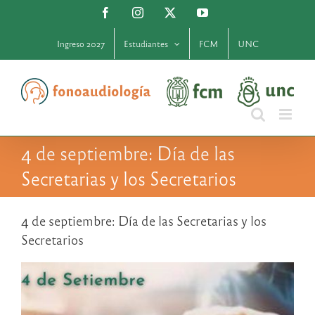
Saltar
Facebook
Instagram
X
YouTube
al
contenido
Ingreso 2027
Estudiantes
FCM
UNC
4 de septiembre: Día de las
Secretarias y los Secretarios
4 de septiembre: Día de las Secretarias y los
Secretarios