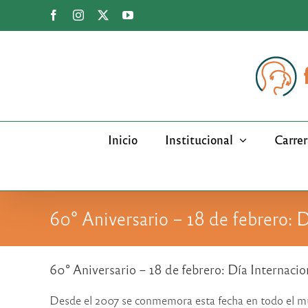
Saltar
Facebook
Instagram
X
YouTube
al
contenido
Inicio
Institucional
Carrer
60° Aniversario – 18 de febrero: 
60° Aniversario – 18 de febrero: Día Internaci
Desde el 2007 se conmemora esta fecha en todo el mu