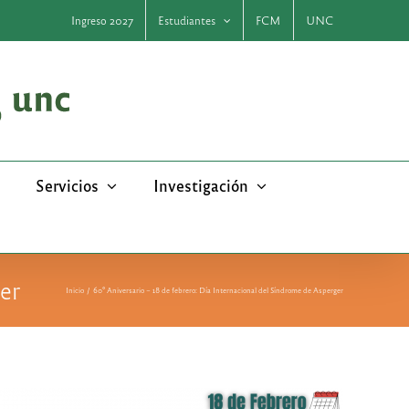
Ingreso 2027
Estudiantes
FCM
UNC
Servicios
Investigación
er
Inicio
60° Aniversario – 18 de febrero: Día Internacional del Síndrome de Asperger