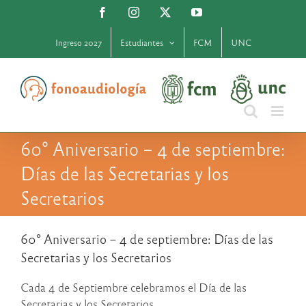
Saltar
Facebook
Instagram
X
YouTube
al
contenido
Ingreso 2027
Estudiantes
FCM
UNC
60° Aniversario – 4 de septiembre:
Días de las Secretarias y los
Secretarios
60° Aniversario – 4 de septiembre: Días de las
Secretarias y los Secretarios
Cada 4 de Septiembre celebramos el Día de las
Secretarias y los Secretarios.