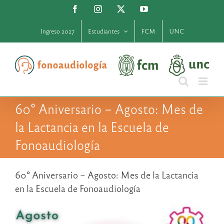
Saltar
Facebook
Instagram
X
YouTube
al
contenido
Ingreso 2027
Estudiantes
FCM
UNC
60° Aniversario – Agosto: Mes de
la Lactancia en la Escuela de
Fonoaudiología
60° Aniversario – Agosto: Mes de la Lactancia
en la Escuela de Fonoaudiología