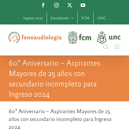
Saltar
Facebook
Instagram
X
YouTube
al
contenido
Ingreso 2027
Estudiantes
FCM
UNC
60° Aniversario – Aspirantes
Mayores de 25 años con
secundario incompleto para
Ingreso 2024
60° Aniversario – Aspirantes Mayores de 25
años con secundario incompleto para Ingreso
2024