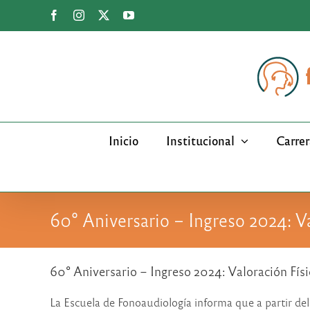
Saltar
Facebook
Instagram
X
YouTube
al
contenido
Inicio
Institucional
Carrer
60° Aniversario – Ingreso 2024: Va
60° Aniversario – Ingreso 2024: Valoración Físi
La Escuela de Fonoaudiología informa que a partir del