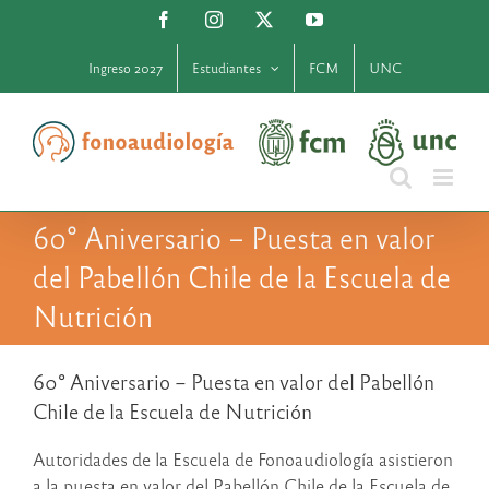
Saltar
Facebook
Instagram
X
YouTube
al
contenido
Ingreso 2027
Estudiantes
FCM
UNC
60° Aniversario – Puesta en valor
del Pabellón Chile de la Escuela de
Nutrición
60° Aniversario – Puesta en valor del Pabellón
Chile de la Escuela de Nutrición
Autoridades de la Escuela de Fonoaudiología asistieron
a la puesta en valor del Pabellón Chile de la Escuela de