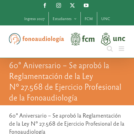
Saltar
Facebook
Instagram
X
YouTube
al
contenido
Ingreso 2027
Estudiantes
FCM
UNC
60° Aniversario – Se aprobó la
Reglamentación de la Ley
Nº 27.568 de Ejercicio Profesional
de la Fonoaudiología
60° Aniversario – Se aprobó la Reglamentación
de la Ley Nº 27.568 de Ejercicio Profesional de la
Fonoaudiología