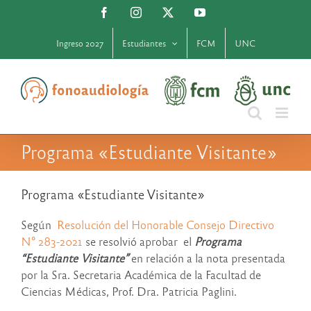
Saltar
Facebook
Instagram
X
YouTube
al
contenido
Ingreso 2027
Estudiantes
FCM
UNC
Programa «Estudiante Visitante»
Programa «Estudiante Visitante»
Según
Resolución del Honorable Consejo Directivo
N° 283-2021
se resolvió aprobar el
Programa
“Estudiante Visitante”
en relación a la nota presentada
por la Sra. Secretaria Académica de la Facultad de
Ciencias Médicas, Prof. Dra. Patricia Paglini.