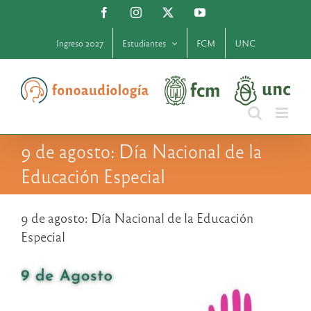
Saltar
Facebook
Instagram
X
YouTube
al
contenido
Ingreso 2027
Estudiantes
FCM
UNC
9 de agosto: Día Nacional de la
Educación Especial
9 de agosto: Día Nacional de la Educación
Especial