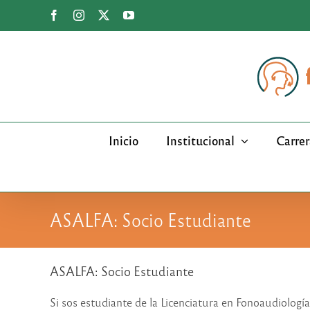
Saltar
Facebook
Instagram
X
YouTube
al
contenido
Inicio
Institucional
Carrer
ASALFA: Socio Estudiante
ASALFA: Socio Estudiante
Si sos estudiante de la Licenciatura en Fonoaudiologí