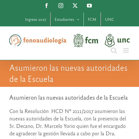
Saltar
Facebook
Instagram
X
YouTube
al
contenido
Ingreso 2027
Estudiantes
FCM
UNC
Asumieron las nuevas autoridades
de la Escuela
Asumieron las nuevas autoridades de la Escuela
Con la Resolución HCD Nº 2111/2017 asumieron las
nuevas autoridades de la Escuela, con la presencia del
Sr. Decano, Dr. Marcelo Yorio quien fue el encargado
de agradecer la gestión llevada a cabo por la Dra.