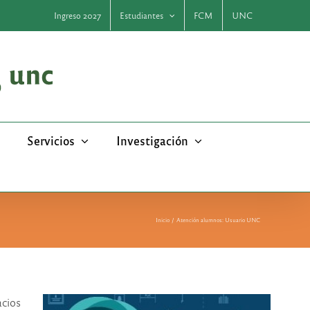
Ingreso 2027
Estudiantes
FCM
UNC
Servicios
Investigación
Inicio
Atención alumnos: Usuario UNC
acios