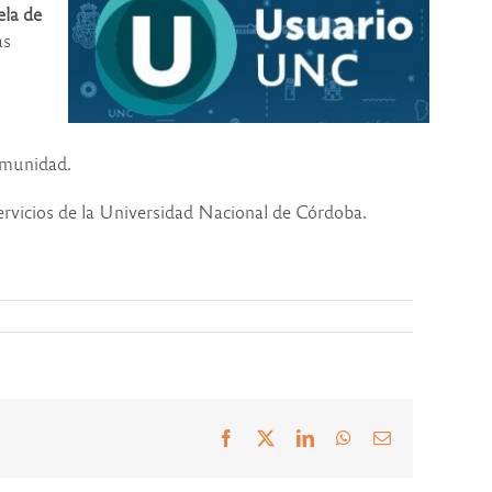
ela de
as
omunidad.
servicios de la Universidad Nacional de Córdoba.
Facebook
X
LinkedIn
WhatsApp
Correo
electrónico