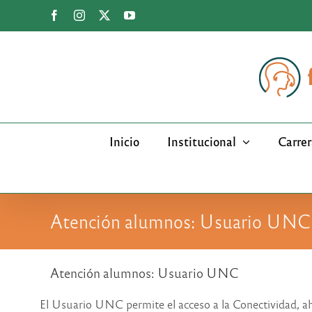
Saltar
Facebook
Instagram
X
YouTube
al
contenido
Inicio
Institucional
Carrer
Atención alumnos: Usuario UNC
Atención alumnos: Usuario UNC
El Usuario UNC permite el acceso a la Conectividad, aho