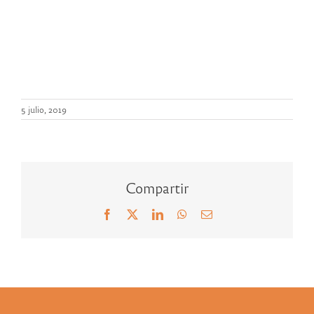
5 julio, 2019
Compartir
Facebook
X
LinkedIn
WhatsApp
Correo
electrónico