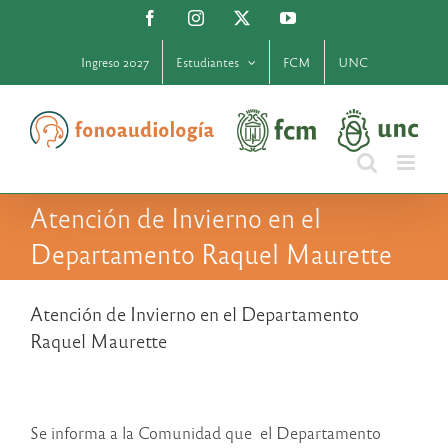
Saltar
Facebook
Instagram
X
YouTube
al
contenido
Ingreso 2027
Estudiantes
FCM
UNC
Atención de Invierno en el
Departamento Raquel Maurette
Atención de Invierno en el Departamento
Raquel Maurette
Se informa a la Comunidad que el Departamento