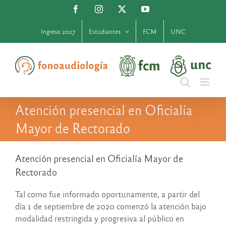
Saltar
Facebook
Instagram
X
YouTube
al
contenido
Ingreso 2027
Estudiantes
FCM
UNC
Atención presencial en Oficialía
Mayor de Rectorado
Atención presencial en Oficialía Mayor de
Rectorado
Tal como fue informado oportunamente, a partir del
día 1 de septiembre de 2020 comenzó la atención bajo
modalidad restringida y progresiva al público en