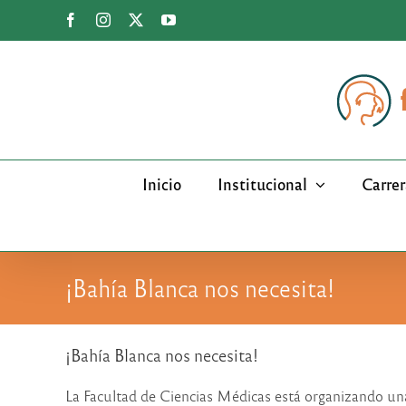
Saltar
Facebook
Instagram
X
YouTube
al
contenido
Inicio
Institucional
Carrer
¡Bahía Blanca nos necesita!
¡Bahía Blanca nos necesita!
La Facultad de Ciencias Médicas está organizando un