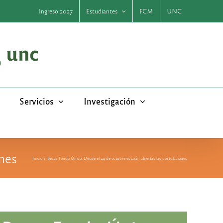
Ingreso 2027
Estudiantes
FCM
UNC
Servicios
Investigación
ones
Inicio
Becas Fondo Único: Desde el 24 de octubre estarán abiertas las postulaciones