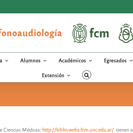
a
Alumnos
Académicos
Egresados
Extensión
de Ciencias Médicas:
http://biblio.webs.fcm.unc.edu.ar/
tienen a