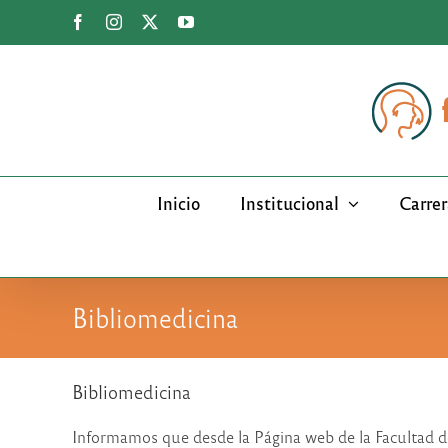
Saltar
Facebook
Instagram
X
YouTube
al
contenido
Inicio
Institucional
Carrer
Bibliomedicina
Bibliomedicina
Informamos que desde la Página web de la Facultad 