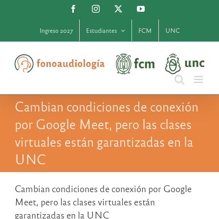
Saltar
Facebook
Instagram
X
YouTube
al
contenido
Ingreso 2027
Estudiantes
FCM
UNC
Cambian condiciones de conexión
por Google Meet, pero las clases
virtuales están garantizadas en la
UNC
Cambian condiciones de conexión por Google
Meet, pero las clases virtuales están
garantizadas en la UNC