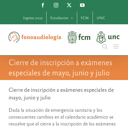
Saltar
Facebook
Instagram
X
YouTube
al
contenido
Ingreso 2027
Estudiantes
FCM
UNC
Cierre de inscripción a exámenes
especiales de mayo, junio y julio
Cierre de inscripción a exámenes especiales de
mayo, junio y julio
Dada la situación de emergencia sanitaria y los
consecuentes cambios en el calendario académico se
resuelve que el cierre a la inscripción de los exámenes