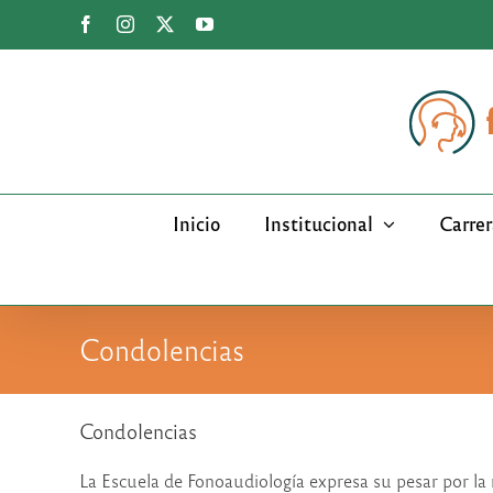
Saltar
Facebook
Instagram
X
YouTube
al
contenido
Inicio
Institucional
Carrer
Condolencias
Condolencias
La Escuela de Fonoaudiología expresa su pesar por la