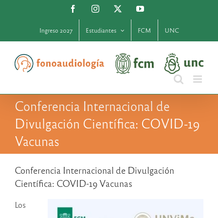
Saltar
Facebook
Instagram
X
YouTube
al
contenido
Ingreso 2027
Estudiantes
FCM
UNC
Conferencia Internacional de
Divulgación Científica: COVID-19
Vacunas
Conferencia Internacional de Divulgación
Científica: COVID-19 Vacunas
Los