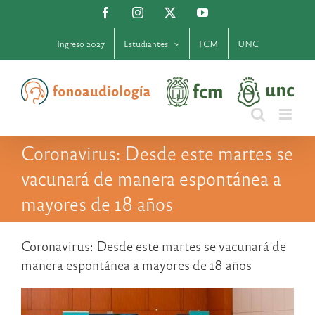
Saltar
Facebook
Instagram
X
YouTube
al
contenido
Ingreso 2027
Estudiantes
FCM
UNC
Coronavirus: Desde este martes se
vacunará de manera espontánea a
mayores de 18 años
Coronavirus: Desde este martes se vacunará de
manera espontánea a mayores de 18 años