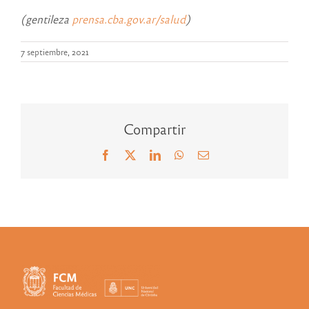
(gentileza
prensa.cba.gov.ar/salud
)
7 septiembre, 2021
Compartir
Facebook
X
LinkedIn
WhatsApp
Correo
electrónico