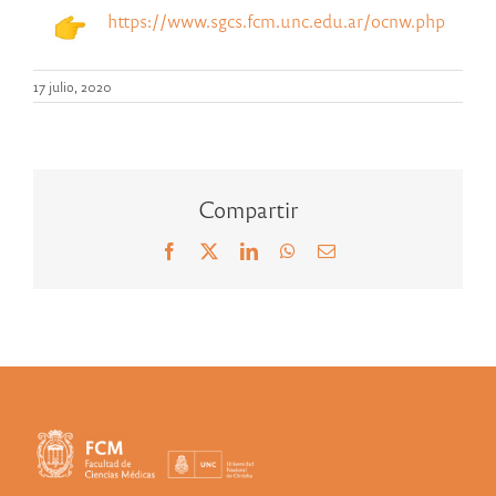
https://www.sgcs.fcm.unc.edu.ar/ocnw.php
17 julio, 2020
Compartir
Facebook
X
LinkedIn
WhatsApp
Correo
electrónico