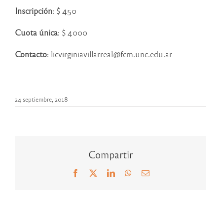
Inscripción
: $ 450
Cuota única
: $ 4000
Contacto
: licvirginiavillarreal@fcm.unc.edu.ar
24 septiembre, 2018
Compartir
Facebook
X
LinkedIn
WhatsApp
Correo
electrónico