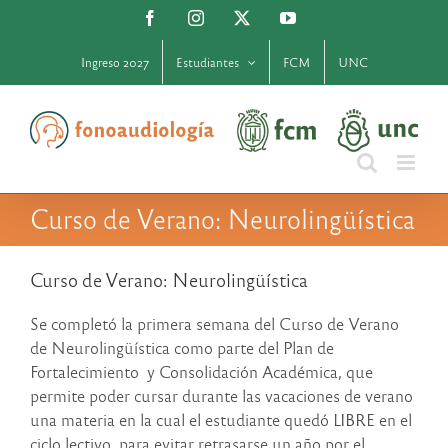
Saltar
Facebook
Instagram
X
YouTube
al
contenido
Ingreso 2027
Estudiantes
FCM
UNC
Curso de Verano: Neurolingüística
Curso de Verano: Neurolingüística
Se completó la primera semana del Curso de Verano
de Neurolingüística como parte del Plan de
Fortalecimiento y Consolidación Académica, que
permite poder cursar durante las vacaciones de verano
una materia en la cual el estudiante quedó LIBRE en el
ciclo lectivo, para evitar retrasarse un año por el