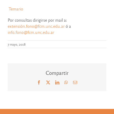
Temario
Por consultas dirigirse por mail a:
extensión.fono@fcm.unc.edu.ar
ó a
info.fono@fcm.unc.edu.ar
7 mayo, 2018
Compartir
Facebook
X
LinkedIn
WhatsApp
Correo
electrónico