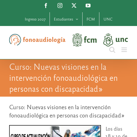
Saltar
Facebook
Instagram
X
YouTube
al
contenido
Ingreso 2027
Estudiantes
FCM
UNC
Curso: Nuevas visiones en la
intervención fonoaudiológica en
personas con discapacidad»
Curso: Nuevas visiones en la intervención
fonoaudiológica en personas con discapacidad»
Los días
18 y 19 de