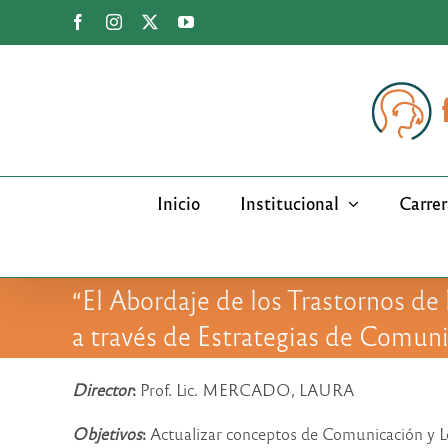
Saltar
Facebook
Instagram
X
YouTube
al
contenido
Inicio
Institucional
Carrer
“El Abordaje de los Trastornos de
a través de Estrategias de Comun
Director
:
Prof. Lic. MERCADO, LAURA
Objetivos
:
Actualizar conceptos de Comunicación y Le