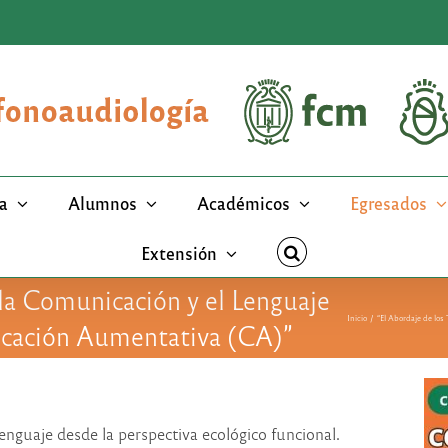
a
Alumnos
Académicos
Egresados
Extensión
 la Comunicación y el Lenguaje
Inicio
“El Abordaje de los
icación Aumentativa (CA)”
nguaje desde la perspectiva ecológico funcional.