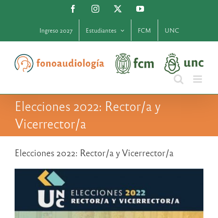
Saltar
Facebook
Instagram
X
YouTube
al
contenido
Ingreso 2027
Estudiantes
FCM
UNC
Elecciones 2022: Rector/a y
Vicerrector/a
Elecciones 2022: Rector/a y Vicerrector/a