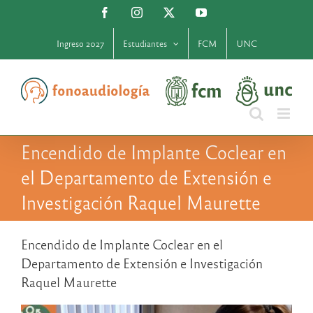
Saltar
Facebook
Instagram
X
YouTube
al
contenido
Ingreso 2027
Estudiantes
FCM
UNC
Encendido de Implante Coclear en
el Departamento de Extensión e
Investigación Raquel Maurette
Encendido de Implante Coclear en el
Departamento de Extensión e Investigación
Raquel Maurette