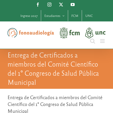
Saltar
Facebook
Instagram
X
YouTube
al
contenido
Ingreso 2027
Estudiantes
FCM
UNC
Entrega de Certificados a
miembros del Comité Científico
del 1° Congreso de Salud Pública
Municipal
Entrega de Certificados a miembros del Comité
Científico del 1° Congreso de Salud Pública
Municipal