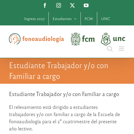
Saltar
Facebook
Instagram
X
YouTube
al
contenido
Ingreso 2027
Estudiantes
FCM
UNC
Estudiante Trabajador y/o con
Familiar a cargo
Estudiante Trabajador y/o con Familiar a cargo
El relevamiento está dirigido a estudiantes
trabajadores y/o con familiar a cargo de la Escuela de
Fonoaudiología para el 2° cuatrimestre del presente
año lectivo.