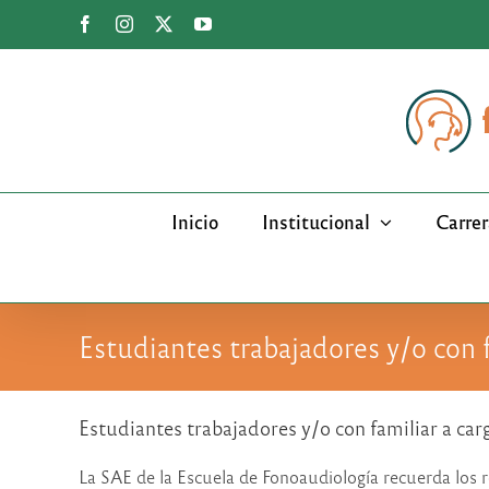
Saltar
Facebook
Instagram
X
YouTube
al
contenido
Inicio
Institucional
Carrer
Estudiantes trabajadores y/o con f
Estudiantes trabajadores y/o con familiar a car
La SAE de la Escuela de Fonoaudiología recuerda los r