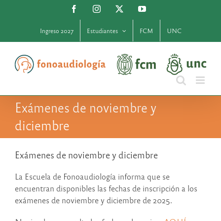
Saltar
Facebook
Instagram
X
YouTube
al
contenido
Ingreso 2027
Estudiantes
FCM
UNC
Exámenes de noviembre y
diciembre
Exámenes de noviembre y diciembre
La Escuela de Fonoaudiología informa que se
encuentran disponibles las fechas de inscripción a los
exámenes de noviembre y diciembre de 2025.