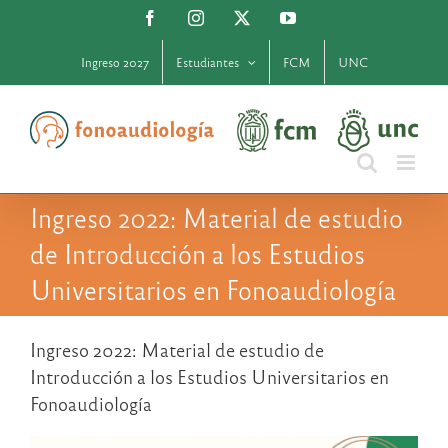
Saltar
Facebook
Instagram
X
YouTube
al
contenido
Ingreso 2027
Estudiantes
FCM
UNC
Ingreso 2022: Material de estudio
de Introducción a los Estudios
Universitarios en Fonoaudiología
Ingreso 2022: Material de estudio de
Introducción a los Estudios Universitarios en
Fonoaudiología