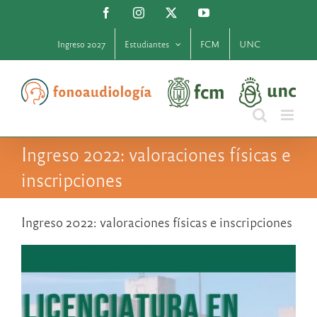
Saltar
Facebook
Instagram
X
YouTube
al
contenido
Ingreso 2027
Estudiantes
FCM
UNC
Ingreso 2022: valoraciones físicas e
inscripciones
Ingreso 2022: valoraciones físicas e inscripciones