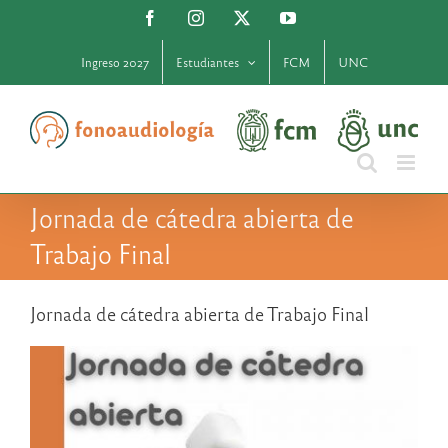
Saltar
Facebook
Instagram
X
YouTube
al
contenido
Ingreso 2027
Estudiantes
FCM
UNC
Jornada de cátedra abierta de
Trabajo Final
Jornada de cátedra abierta de Trabajo Final