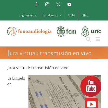
Saltar
Facebook
Instagram
X
YouTube
al
contenido
Ingreso 2027
Estudiantes
FCM
UNC
Jura virtual: transmisión en vivo
Jura virtual: transmisión en vivo
La Escuela
de