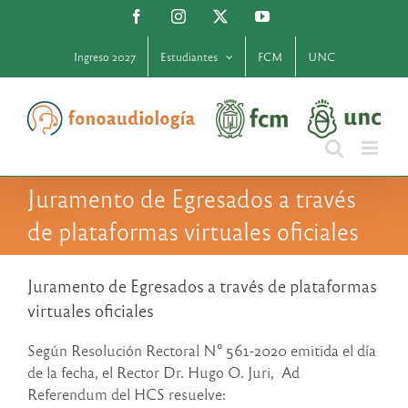
Saltar
Facebook
Instagram
X
YouTube
al
contenido
Ingreso 2027
Estudiantes
FCM
UNC
Juramento de Egresados a través
de plataformas virtuales oficiales
Juramento de Egresados a través de plataformas
virtuales oficiales
Según Resolución Rectoral N° 561-2020 emitida el día
de la fecha, el Rector Dr. Hugo O. Juri, Ad
Referendum del HCS resuelve: